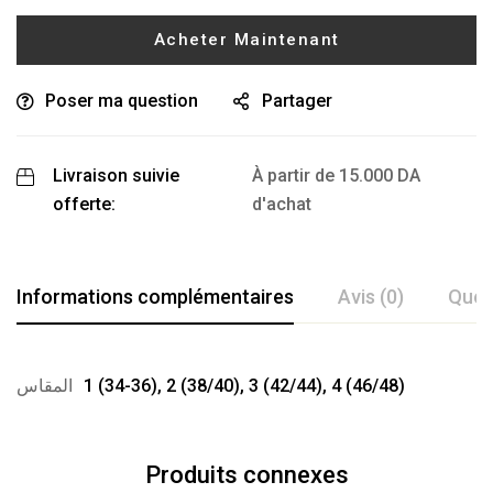
Acheter Maintenant
Poser ma question
Partager
Livraison suivie
À partir de
15.000
DA
offerte:
d'achat
Informations complémentaires
Avis (0)
Ques
المقاس
1 (34-36), 2 (38/40), 3 (42/44), 4 (46/48)
Produits connexes