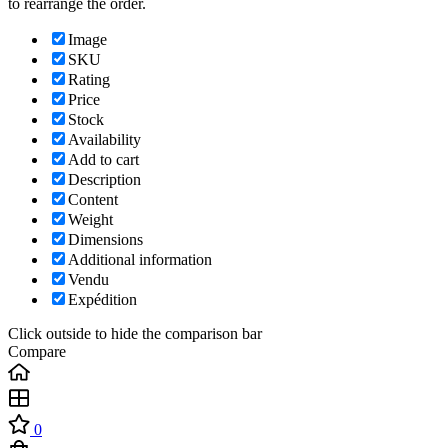
to rearrange the order.
Image
SKU
Rating
Price
Stock
Availability
Add to cart
Description
Content
Weight
Dimensions
Additional information
Vendu
Expédition
Click outside to hide the comparison bar
Compare
0