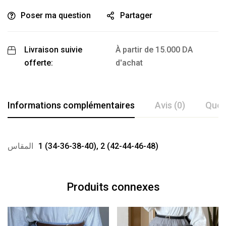
Poser ma question
Partager
Livraison suivie
À partir de
15.000
DA
offerte:
d'achat
Informations complémentaires
Avis (0)
Ques
المقاس
1 (34-36-38-40), 2 (42-44-46-48)
Produits connexes